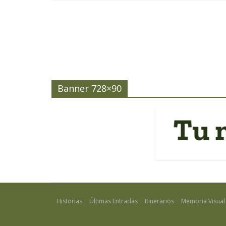
Banner 728×90
Historias
Últimas Entradas
Itinerarios
Memoria Visual